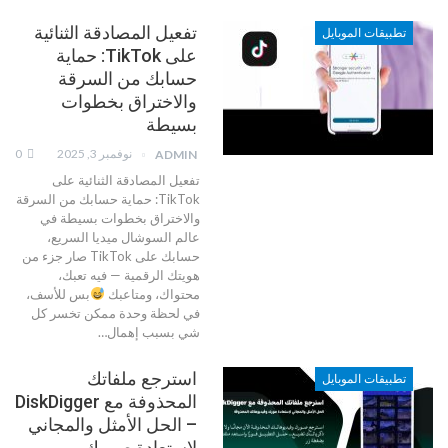
تفعيل المصادقة الثنائية
تطبيقات الموبايل
على TikTok: حماية
حسابك من السرقة
والاختراق بخطوات
بسيطة
نوفمبر 3, 2025
0
ADMIN
تفعيل المصادقة الثنائية على
TikTok: حماية حسابك من السرقة
والاختراق بخطوات بسيطة
في
عالم السوشال ميديا السريع،
حسابك على TikTok صار جزء من
هويتك الرقمية — فيه تعبك،
محتواك، ومتاعبك
بس للأسف،
في لحظة وحدة ممكن تخسر كل
شي بسبب إهمال
…
استرجع ملفاتك
تطبيقات الموبايل
المحذوفة مع DiskDigger
– الحل الأمثل والمجاني
لاستعادة صورك