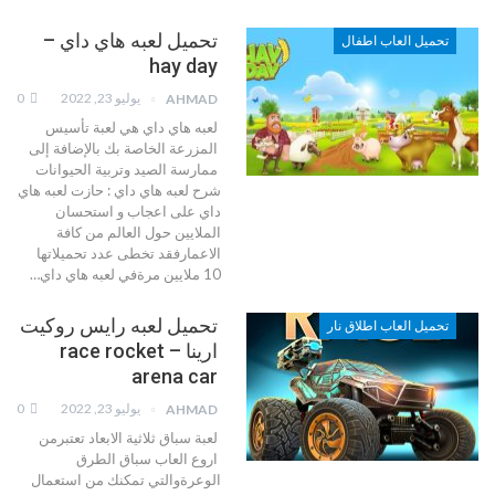
تحميل لعبه هاي داي –
تحميل العاب اطفال
hay day
يوليو 23, 2022
0
AHMAD
لعبه هاي داي هي لعبة تأسيس
المزرعة الخاصة بك بالإضافة إلى
ممارسة الصيد وتربية الحيوانات
شرح لعبه هاي داي :
حازت لعبه هاي
داي على اعجاب و استحسان
الملايين حول العالم من كافة
الاعمارفقد تخطى عدد تحميلاتها
10 ملايين مرةفي لعبه هاي داي
…
تحميل لعبه رايس روكيت
تحميل العاب اطلاق نار
ارينا – race rocket
arena car
يوليو 23, 2022
0
AHMAD
لعبة سباق ثلاثية الابعاد تعتبرمن
اروع العاب سباق الطرق
الوعرةوالتي تمكنك من استعمال