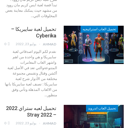
تبدأ قصة لعبة ايس كريم مان روود
من مشهد حيث يمكنك معاينة بعض
المخلوقات التي
…
تحميل لعبة سايبريكا –
تحميل العاب استراتيجيه
Cyberika
يوليو 23, 2022
0
AHMAD
نقدم لكم اليوم اصدقائي لعبة
سايبريكا و هي واحدة من اهم
واشهر العاب المغامرات
المتنوعةوالتي تعد في الأصل لعبة
أكشن وقتال وتقمص مجموعة
مختلفة من الأدوار
شرح لعبة
سايبريكا :
تصنف لعبة سايبريكا بانها
من الالعاب المذهلة وتأتي وفق
منظور
…
تحميل لعبه ستراي 2022
تحميل العاب اندرويد
– 2022 Stray
يوليو 23, 2022
0
AHMAD