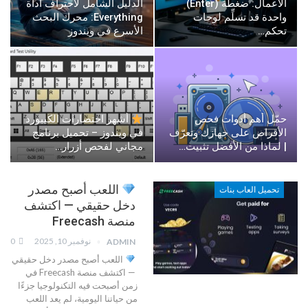
الأعمال: ضغطة (Enter)
الدليل الشامل لاحتراف أداة
واحدة قد تسلِّم لوحات
Everything: محرك البحث
تحكم…
الأسرع في ويندوز
حمّل أهم أدوات فحص
أشهر اختصارات الكيبورد
الأقراص على جهازك وتعرّف
في ويندوز – تحميل برنامج
| لماذا من الأفضل تثبيت…
مجاني لفحص أزرار…
اللعب أصبح مصدر
تحميل العاب بنات
دخل حقيقي — اكتشف
منصة Freecash
نوفمبر 10, 2025
0
ADMIN
اللعب أصبح مصدر دخل حقيقي
— اكتشف منصة Freecash
في
زمن أصبحت فيه التكنولوجيا جزءًا
من حياتنا اليومية، لم يعد اللعب