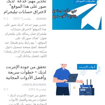
تحذير مهم: خدعة “لديك
تطبيقات الموبايل
صور على هذا الموقع”
لاختراق حسابات تيليجرام
نوفمبر 9, 2025
0
ADMIN
تحذير مهم: خدعة “لديك صور على
هذا الموقع” لاختراق حسابات
تيليجرام
تصل رسالة على تيليجرام
تقول: "هناك صور لك على
الموقع…" مع رابط يبدو طبيعيًا. عند
الضغط، تُفتح صفحة تسجيل دخول
مزيّفة تشبه تيليجرام؛ تُدخل رقمك/
الكود، فتصل بياناتك إلى
…
تحقق من جودة الإنترنت
أدوات الإنترنت
لديك – خطوات سريعة
وأفضل الأدوات المجانية
TAHER EL BOURAKI
نوفمبر 8, 2025
0
تحقق من جودة الإنترنت لديك –
خطوات سريعة وأفضل الأدوات
المجانية
هل تشعر بأن الإنترنت