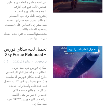
هي لعبة مغامرة قطة من منظور
شخص ثالث تقع في الأزقة
المتعمقة والمبهرة لمدينة
إلكترونية ذابلة وعالمها السفلي
المظلم.
شرح لعبة ستراي :
تعتمد
لعبة ستراي بالاساس على تقمصك
شخصية القطة واللعب
بشخصيتهالسبب ما تتوه هذه القطة
عن عائلتها لتجد
…
تحميل لعبه سكاي فورس
تحميل العاب استراتيجيه
– Sky Force Reloaded
يوليو 23, 2022
0
AHMAD
سكاي فورس هي لعبة حرب
الطائرات و اطلاق النار الرائعةتم
طرح لعبة سكاي فورس الاساسية
منذ بضع سنوات ولكنها كانت تحصل
على تحديثات واصدارات جديدة
بشكل دائمواليوم نقدم لكم
الاصدار الاخير من هذه اللعبة
الرائعة سكاي فورس 2022
شرح
لعبة سكاي
…