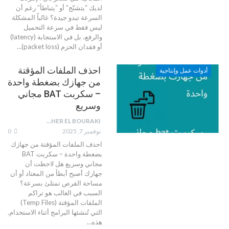
لديك “يتشنّج” أو “يتباطأ” رغم أن
السرعة تبدو جيدة؟ غالباً المشكلة
ليس فقط في سرعة التحميل
والرفع، بل في الاستجابة (latency)
أو فقدان الحزم (packet loss)
…
احذف الملفات المؤقتة
أدوات عمل وإنتاجية
من جهازك بضغطة واحدة
– سكربت BAT مجاني
وسريع
TAHER EL BOURAKI
نوفمبر 7, 2025
0
احذف الملفات المؤقتة من جهازك
بضغطة واحدة – سكربت BAT
مجاني وسريع
هل لاحظت أن
جهازك أصبح أبطأ من المعتاد أو أن
مساحة القرص تمتلئ بسرعة؟
السبب في الغالب هو تراكم
الملفات المؤقتة (Temp Files)
التي تُنشئها البرامج أثناء الاستخدام.
هذه
…