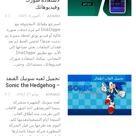
وفيديوهاتك
أكتوبر 6, 2025
0
ADMIN
استرجع ملفاتك المحذوفة مع
DiskDigger
كم مرة حذفت صورة
غالية أو فيديو يوثق لحظة مميزة ثم
ندمت بعدها؟ لحسن الحظ لم يعد
فقدان الملفات يعني ضياعها إلى
الأبد. مع تطبيق DiskDigger
المجاني، يمكنك استعادة صورك،
فيديوهاتك، مستنداتك، وحتى
…
تحميل لعبه سونيك القنفذ
تحميل العاب اطفال
– Sonic the Hedgehog
يوليو 27, 2022
0
AHMAD
لعبة سونيك الشهيرة منشركة
سيجا العريقةهي احد اشهر الالعاب
التي طرحت منذ اطلاق العاب
السيجا ايام التسعيناتنقدمها لكم
اليوم بعد طرحها من قبل الشركة
المطورة شركة سيجا باصدارها