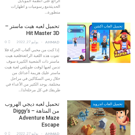
الرائع على انظمة الموبايل
الحديثةمع رسوميات و اظهارات
متطورة
…
تحميل لعبه هيت ماستر –
تحميل العاب اكشن
Hit Master 3D
يوليو 27, 2022
0
AHMAD
إذا كنت من محبي ألعاب الحركة فلا
تفوت هذه اللعبة الرائعةفلعبة هيت
ماستر ذات الشعبية الكبيرة سوف
تدمن لعبها لوقت طويلفي لعبة هيت
ماستر عليك هزيمة أعدائك من
خلال رمي السكاكين في مراحل
مختلفة. يوجد الكثير من الأعداء في
طريقك في كل مرحلةلذا
…
تحميل لعبه ديجي الهروب
تحميل العاب اندرويد
من المتاهة – Diggy’s
Adventure Maze
Escape
يوليو 27, 2022
0
AHMAD