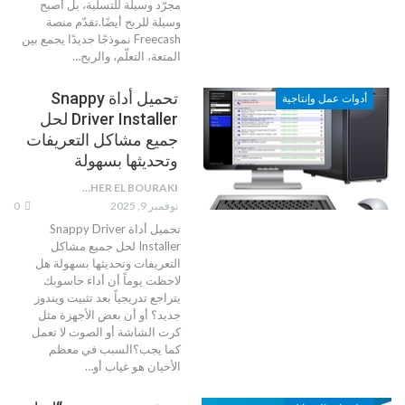
مجرّد وسيلة للتسلية، بل أصبح
وسيلة للربح أيضًا.تقدّم منصة
Freecash نموذجًا جديدًا يجمع بين
المتعة، التعلّم، والربح
…
تحميل أداة Snappy
أدوات عمل وإنتاجية
Driver Installer لحل
جميع مشاكل التعريفات
وتحديثها بسهولة
TAHER EL BOURAKI
نوفمبر 9, 2025
0
تحميل أداة Snappy Driver
Installer لحل جميع مشاكل
التعريفات وتحديثها بسهولة
هل
لاحظت يوماً أن أداء حاسوبك
يتراجع تدريجياً بعد تثبيت ويندوز
جديد؟ أو أن بعض الأجهزة مثل
كرت الشاشة أو الصوت لا تعمل
كما يجب؟السبب في معظم
الأحيان هو غياب أو
…