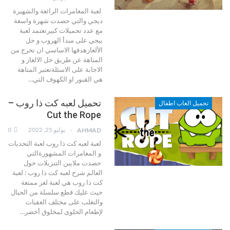
لعبة المغامرات الرائعة والشهيرة
ديجي والتي حصدت شهرة واسعة
مع عدد تحميلات كبيرتعتمد لعبة
بيجي على مبدأ الهروب و حل
الألغازهدفها الاساسي ان تخرج من
المتاهة عن طريق حل الالغاز و
الاجابة على الاسئلةتعتبر المتاهة
هي القبور او الكهوف التي
…
تحميل لعبه كت ذا روب –
تحميل العاب اطفال
Cut the Rope
يوليو 25, 2022
0
AHMAD
لعبة لعبه كت ذا روب لعبة التحديات
و المغامرات المشهورةالتي
حصدت ملايين التنزيلات حول
العالم
شرح لعبه كت ذا روب :
لعبة
كت ذا روب هي لعبة لغز ممتعة
حيث عليك قطع سلسلة من الحبال
والتغلب على مختلف العقبات
لإطعام الحلوى لمخلوق أخضر
…