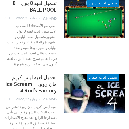
تحميل لعبه 8 بول – 8
تحميل العاب اندرويد
BALL POOL
يوليو 25, 2022
0
AHMAD
العب مع الأصدقاء! العب مع
الأساطير. العب لعبه 8 بول
الشهيرةتحميل لعبة البلياردو
الشهيرة والعالمية 8 بولاكثر العاب
البلياردو شهرة وعالمية وبعدد
تحميلات هائل لعدد المستخدمين
حول العالم
شرح لعبة 8 بول :
لعبة
8 بول هي لعبة بلياردو شهيرة
…
تحميل لعبه ايس كريم
تحميل العاب اطفال
مان روود – Ice Scream
4 Rod’s Factory
يوليو 25, 2022
0
AHMAD
لعبة ايس كريم مان روود تعتبر من
العاب الرعب الشهيرة والتي تأتي
باصدارها الرابع بعد نجاح الاصدارات
السابقة وتحقيق الشهرة الكبيرة
شرح لعبة ايس كريم مان روود :